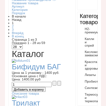
Название товара
Артикул
Категория
Порядок
Категории
В начало
Назад
товаров
1
2
H2-
3
премиум
Вперёд
В конец
Капли
Страница 1 из 3
и
Показано 1 - 28 из 59
спрей
Каталог
Кисломочные
закваски
Красота
Бифидум БАГ
и
здоровье
Цена за 1 упаковку - 1400 руб.
Лизаты
Основная цена с НДС:
Цена:
1400,00 руб
Пробиотики
Синтезит
Описание товара
Термосумки
и
Трилакт
термопакеты