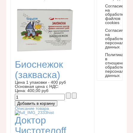
Согласие
на
обработку
файлов
cookies
Согласия
на
обработку
персональны
данных
Политика
в
Биоснежок
отношении
обработки
персональны
(закваска)
данных
Цена 1 упаковки - 400 руб
Основная цена с НДС:
Цена:
400,00 руб
Описание товара
Доктор
Чистотелоff