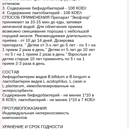
оттенком.
3. Содержание бифидобактерий - 108 КОЕ/г
4. Содержание лактобактерий - 108 КОЕ/г
СПОСОБ ПРИМЕНЕНИЯ Препарат "Экофлор"
принимают за 10-15 мин до еды, запивая
кипяченой водой. Для облегчения приема
возможно смешивание порошка с небольшой
порцией киселя. Рекомендуемая длительность
приёма - от 10 до 14 дней. Дозировка
препарата: " Детям от 3-х лет до 5 лет - по 3 г на
1 прием 2 раза в день " Детям от 5 лет до 10 лет
- по 5 г на 1 прием 2 раза в день " Взрослым и
детям старше 10 лет применять по 5 г на 1
прием 2-3 раза в день.
СОСТАВ
бифидобактерии видов B.bifidum и B.longum и
лактобактерии видов L.acidophilus, L.casei и
L.plantarum, иммобилизированные на
энтеросорбенте.
Содержание бифидобактерий - не менее 1*10 в
8 КОЕ/г, лактобактерий - не менее 1*10 в 7 КОЕ/г
ПРОТИВОПОКАЗАНИЯ
Индивидуальная непереносимость
компонентов.
ХРАНЕНИЕ И СРОК ГОДНОСТИ