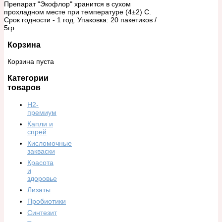
Препарат "Экофлор" хранится в сухом
прохладном месте при температуре (4±2) С.
Срок годности - 1 год. Упаковка: 20 пакетиков /
5гр
Корзина
Корзина пуста
Категории
товаров
H2-
премиум
Капли и
спрей
Кисломочные
закваски
Красота
и
здоровье
Лизаты
Пробиотики
Синтезит